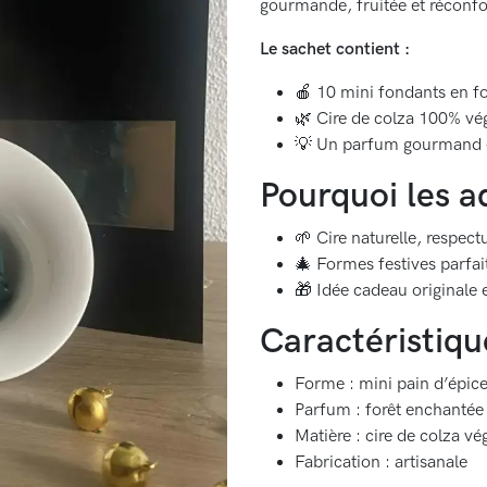
gourmande, fruitée et réconfo
Le sachet contient :
🍎 10 mini fondants en fo
🌿 Cire de colza 100% vég
💡 Un parfum gourmand 
Pourquoi les a
🌱 Cire naturelle, respec
🎄 Formes festives parfai
🎁 Idée cadeau originale
Caractéristiqu
Forme : mini pain d’épic
Parfum : forêt enchantée
Matière : cire de colza vé
Fabrication : artisanale