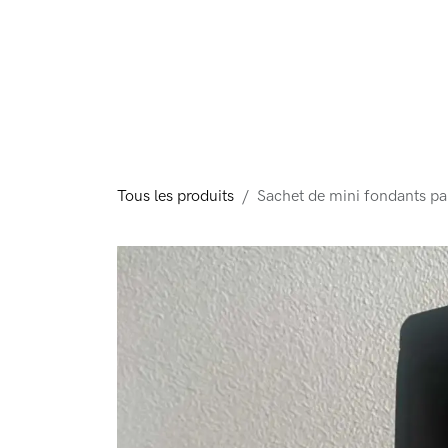
Se rendre au contenu
Page d'accueil
Boutique
Tous les produits
Sachet de mini fondants p