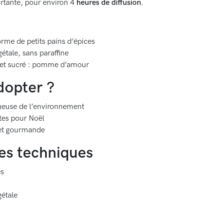
rtante, pour environ 4
heures de diffusion
.
rme de petits pains d’épices
étale, sans paraffine
et sucré : pomme d’amour
dopter ?
tueuse de l’environnement
tes pour Noël
 et gourmande
es techniques
es
gétale