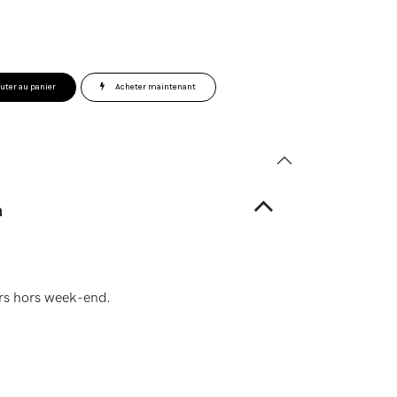
uter au panier
Acheter maintenant
n
ours hors week-end.