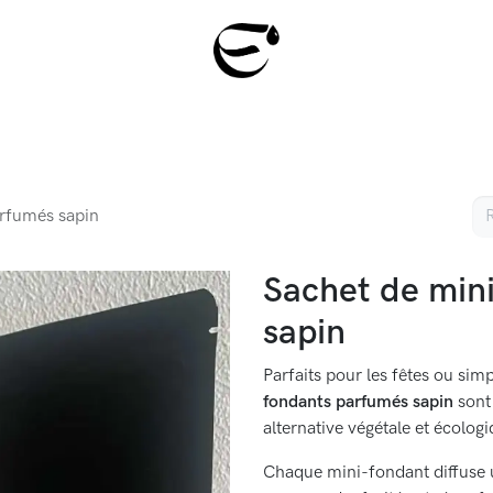
À propos
Contactez-nous
Offre Professionnelle 
arfumés sapin
Sachet de min
sapin
Parfaits pour les fêtes ou s
fondants parfumés sapin
sont 
alternative végétale et écologiq
Chaque mini-fondant diffuse